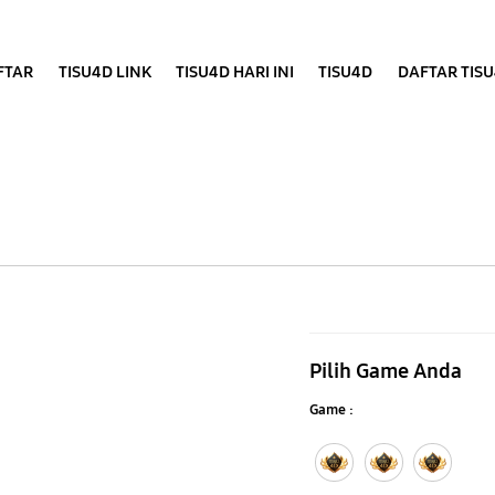
FTAR
TISU4D LINK
TISU4D HARI INI
TISU4D
DAFTAR TIS
Pilih Game Anda
Game :
Sydney Lotto
Sweet Bonanza
Sydney Lotto