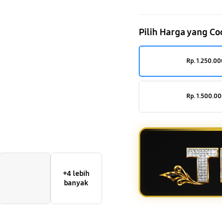
Pilih Harga yang C
Rp. 1.250.0
Rp. 1.500.0
+4 lebih
banyak