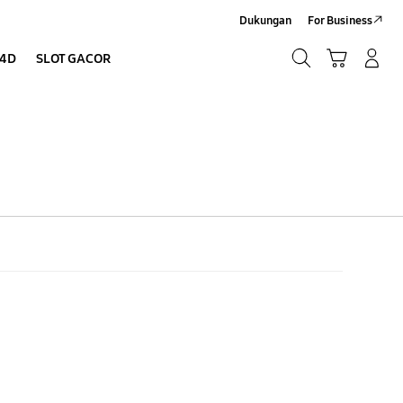
Dukungan
For Business
Cari
Troli
Login/Sign-Up
U4D
SLOT GACOR
Cari