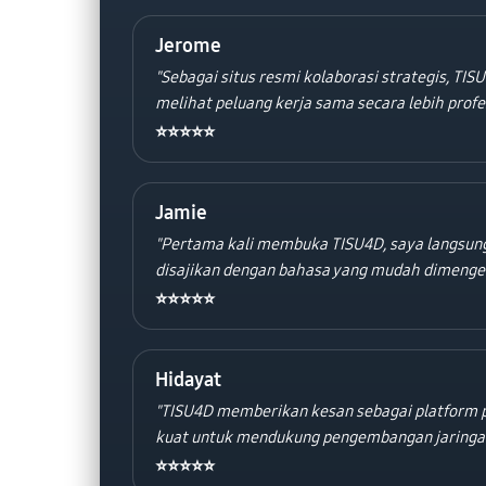
Jerome
"Sebagai situs resmi kolaborasi strategis, TI
melihat peluang kerja sama secara lebih profe
⭐⭐⭐⭐⭐
Jamie
"Pertama kali membuka TISU4D, saya langsung 
disajikan dengan bahasa yang mudah dimenger
⭐⭐⭐⭐⭐
Hidayat
"TISU4D memberikan kesan sebagai platform por
kuat untuk mendukung pengembangan jaringan 
⭐⭐⭐⭐⭐