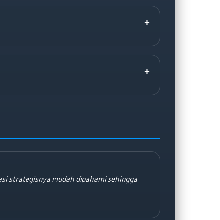
orasi strategisnya mudah dipahami sehingga