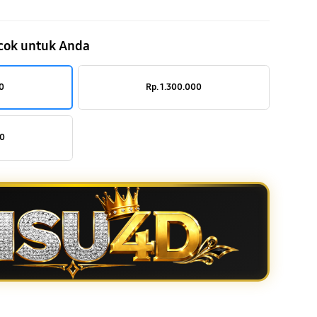
ocok untuk Anda
00
Rp. 1.300.000
00