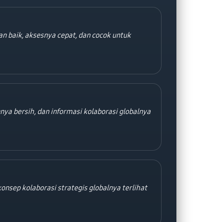
an baik, aksesnya cepat, dan cocok untuk
ya bersih, dan informasi kolaborasi globalnya
onsep kolaborasi strategis globalnya terlihat