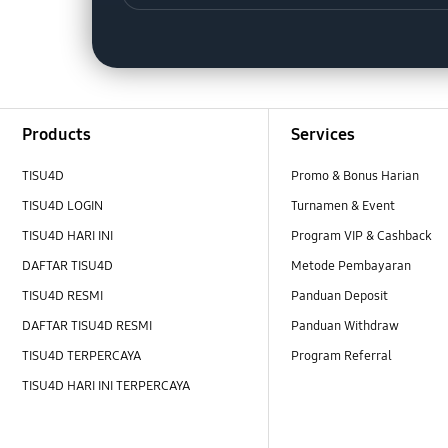
Footer Navigation
Products
Services
TISU4D
Promo & Bonus Harian
TISU4D LOGIN
Turnamen & Event
TISU4D HARI INI
Program VIP & Cashback
DAFTAR TISU4D
Metode Pembayaran
TISU4D RESMI
Panduan Deposit
DAFTAR TISU4D RESMI
Panduan Withdraw
TISU4D TERPERCAYA
Program Referral
TISU4D HARI INI TERPERCAYA