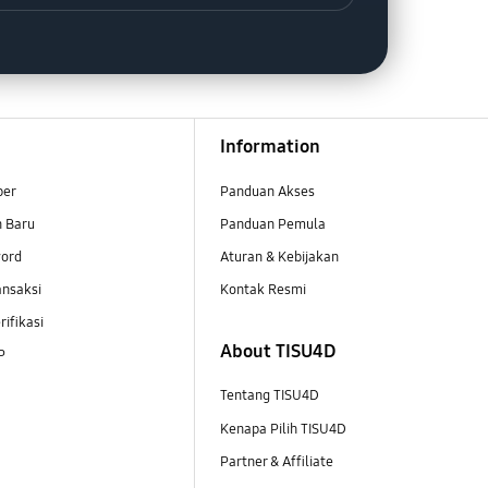
Information
ber
Panduan Akses
n Baru
Panduan Pemula
ord
Aturan & Kebijakan
ansaksi
Kontak Resmi
ifikasi
About TISU4D
P
Tentang TISU4D
Kenapa Pilih TISU4D
Partner & Affiliate